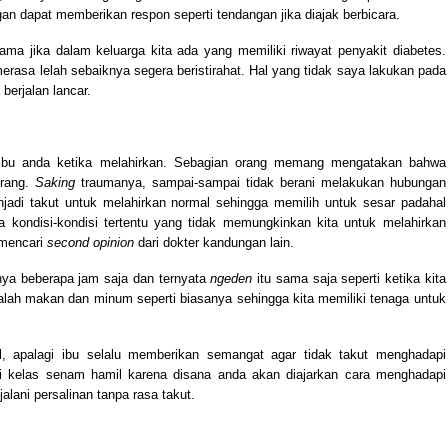
an dapat memberikan respon seperti tendangan jika diajak berbicara.
ama jika dalam keluarga kita ada yang memiliki riwayat penyakit diabetes.
 merasa lelah sebaiknya segera beristirahat. Hal yang tidak saya lakukan pada
berjalan lancar.
ibu anda ketika melahirkan. Sebagian orang memang mengatakan bahwa
orang.
Saking
traumanya, sampai-sampai tidak berani melakukan hubungan
jadi takut untuk melahirkan normal sehingga memilih untuk sesar padahal
a kondisi-kondisi tertentu yang tidak memungkinkan kita untuk melahirkan
 mencari
second opinion
dari dokter kandungan lain.
nya beberapa jam saja dan ternyata
ngeden
itu sama saja seperti ketika kita
alah makan dan minum seperti biasanya sehingga kita memiliki tenaga untuk
l, apalagi ibu selalu memberikan semangat agar tidak takut menghadapi
i kelas senam hamil karena disana anda akan diajarkan cara menghadapi
alani persalinan tanpa rasa takut.