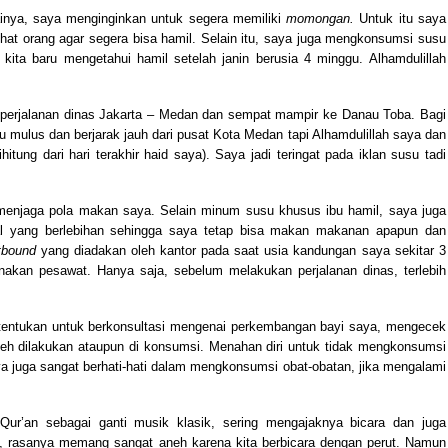
ainya, saya menginginkan untuk segera memiliki
momongan.
Untuk itu saya
asehat orang agar segera bisa hamil. Selain itu, saya juga mengkonsumsi susu
kita baru mengetahui hamil setelah janin berusia 4 minggu. Alhamdulillah
perjalanan dinas Jakarta – Medan dan sempat mampir ke Danau Toba. Bagi
u mulus dan berjarak jauh dari pusat Kota Medan tapi Alhamdulillah saya dan
tung dari hari terakhir haid saya). Saya jadi teringat pada iklan susu tadi
n menjaga pola makan saya. Selain minum susu khusus ibu hamil, saya juga
l yang berlebihan sehingga saya tetap bisa makan makanan apapun dan
tbound
yang diadakan oleh kantor pada saat usia kandungan saya sekitar 3
akan pesawat. Hanya saja, sebelum melakukan perjalanan dinas, terlebih
ditentukan untuk berkonsultasi mengenai perkembangan bayi saya, mengecek
eh dilakukan ataupun di konsumsi. Menahan diri untuk tidak mengkonsumsi
ya juga sangat berhati-hati dalam mengkonsumsi obat-obatan, jika mengalami
r’an sebagai ganti musik klasik, sering mengajaknya bicara dan juga
a, rasanya memang sangat aneh karena kita berbicara dengan perut. Namun