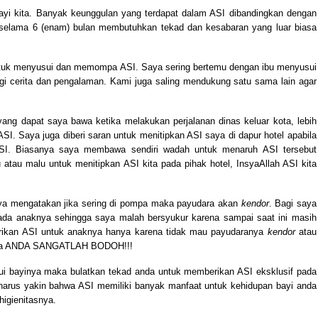
ayi kita. Banyak keunggulan yang terdapat dalam ASI dibandingkan dengan
 selama 6 (enam) bulan membutuhkan tekad dan kesabaran yang luar biasa
ntuk menyusui dan memompa ASI. Saya sering bertemu dengan ibu menyusui
agi cerita dan pengalaman. Kami juga saling mendukung satu sama lain agar
ang dapat saya bawa ketika melakukan perjalanan dinas keluar kota, lebih
. Saya juga diberi saran untuk menitipkan ASI saya di dapur hotel apabila
SI. Biasanya saya membawa sendiri wadah untuk menaruh ASI tersebut
u atau malu untuk menitipkan ASI kita pada pihak hotel, InsyaAllah ASI kita
a mengatakan jika sering di pompa maka payudara akan
kendor
. Bagi saya
ada anaknya sehingga saya malah bersyukur karena sampai saat ini masih
rikan ASI untuk anaknya hanya karena tidak mau payudaranya
kendor
atau
bahwa ANDA SANGATLAH BODOH!!!
i bayinya maka bulatkan tekad anda untuk memberikan ASI eksklusif pada
harus yakin bahwa ASI memiliki banyak manfaat untuk kehidupan bayi anda
higienitasnya.