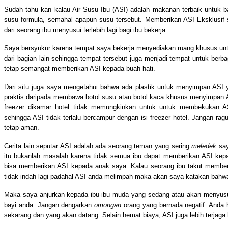
Sudah tahu kan kalau Air Susu Ibu (ASI) adalah makanan terbaik untuk b
susu formula, semahal apapun susu tersebut. Memberikan ASI Eksklusif
dari seorang ibu menyusui terlebih lagi bagi ibu bekerja.
Saya bersyukur karena tempat saya bekerja menyediakan ruang khusus u
dari bagian lain sehingga tempat tersebut juga menjadi tempat untuk berb
tetap semangat memberikan ASI kepada buah hati.
Dari situ juga saya mengetahui bahwa ada plastik untuk menyimpan ASI y
praktis daripada membawa botol susu atau botol kaca khusus menyimpan ASI
freezer dikamar hotel tidak memungkinkan untuk untuk membekukan A
sehingga ASI tidak terlalu bercampur dengan isi freezer hotel. Jangan rag
tetap aman.
Cerita lain seputar ASI adalah ada seorang teman yang sering
meledek
say
itu bukanlah masalah karena tidak semua ibu dapat memberikan ASI kep
bisa memberikan ASI kepada anak saya. Kalau seorang ibu takut membe
tidak indah lagi padahal ASI anda melimpah maka akan saya katakan 
Maka saya anjurkan kepada ibu-ibu muda yang sedang atau akan menyusu
bayi anda. Jangan dengarkan
omongan
orang yang bernada negatif. Anda 
sekarang dan yang akan datang. Selain hemat biaya, ASI juga lebih terjaga 