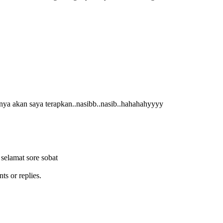
unya akan saya terapkan..nasibb..nasib..hahahahyyyy
 selamat sore sobat
ts or replies.