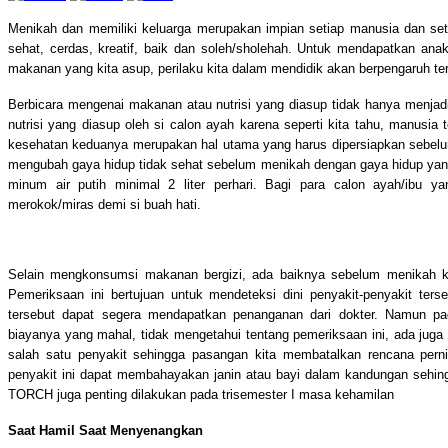
Menikah dan memiliki keluarga merupakan impian setiap manusia dan se
sehat, cerdas, kreatif, baik dan soleh/sholehah. Untuk mendapatkan an
makanan yang kita asup, perilaku kita dalam mendidik akan berpengaruh te
Berbicara mengenai makanan atau nutrisi yang diasup tidak hanya menjadi 
nutrisi yang diasup oleh si calon ayah karena seperti kita tahu, manusia 
kesehatan keduanya merupakan hal utama yang harus dipersiapkan sebelum
mengubah gaya hidup tidak sehat sebelum menikah dengan gaya hidup yang 
minum air putih minimal 2 liter perhari. Bagi para calon ayah/ibu 
merokok/miras demi si buah hati.
Selain mengkonsumsi makanan bergizi, ada baiknya sebelum menikah 
Pemeriksaan ini bertujuan untuk mendeteksi dini penyakit-penyakit ter
tersebut dapat segera mendapatkan penanganan dari dokter. Namun 
biayanya yang mahal, tidak mengetahui tentang pemeriksaan ini, ada juga 
salah satu penyakit sehingga pasangan kita membatalkan rencana perni
penyakit ini dapat membahayakan janin atau bayi dalam kandungan sehin
TORCH juga penting dilakukan pada trisemester I masa kehamilan
Saat Hamil Saat Menyenangkan