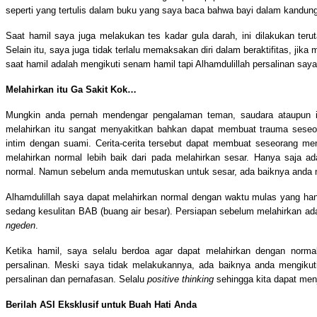
seperti yang tertulis dalam buku yang saya baca bahwa bayi dalam kandung
Saat hamil saya juga melakukan tes kadar gula darah, ini dilakukan terut
Selain itu, saya juga tidak terlalu memaksakan diri dalam beraktifitas, jika
saat hamil adalah mengikuti senam hamil tapi Alhamdulillah persalinan saya 
Melahirkan itu Ga Sakit Kok…
Mungkin anda pernah mendengar pengalaman teman, saudara ataupun 
melahirkan itu sangat menyakitkan bahkan dapat membuat trauma sese
intim dengan suami. Cerita-cerita tersebut dapat membuat seseorang men
melahirkan normal lebih baik dari pada melahirkan sesar. Hanya saja ad
normal. Namun sebelum anda memutuskan untuk sesar, ada baiknya anda
Alhamdulillah saya dapat melahirkan normal dengan waktu mulas yang ha
sedang kesulitan BAB (buang air besar). Persiapan sebelum melahirkan ad
ngeden
.
Ketika hamil, saya selalu berdoa agar dapat melahirkan dengan norma
persalinan. Meski saya tidak melakukannya, ada baiknya anda mengikut
persalinan dan pernafasan. Selalu
positive thinking
sehingga kita dapat menj
Berilah ASI Eksklusif untuk Buah Hati Anda