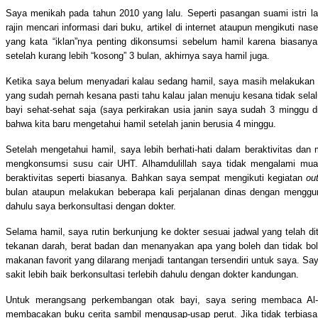
Saya menikah pada tahun 2010 yang lalu. Seperti pasangan suami istri l
rajin mencari informasi dari buku, artikel di internet ataupun mengikuti n
yang kata “iklan”nya penting dikonsumsi sebelum hamil karena biasanya 
setelah kurang lebih “kosong” 3 bulan, akhirnya saya hamil juga.
Ketika saya belum menyadari kalau sedang hamil, saya masih melakukan 
yang sudah pernah kesana pasti tahu kalau jalan menuju kesana tidak selal
bayi sehat-sehat saja (saya perkirakan usia janin saya sudah 3 minggu dihi
bahwa kita baru mengetahui hamil setelah janin berusia 4 minggu.
Setelah mengetahui hamil, saya lebih berhati-hati dalam beraktivitas da
mengkonsumsi susu cair UHT. Alhamdulillah saya tidak mengalami mua
beraktivitas seperti biasanya. Bahkan saya sempat mengikuti kegiatan
ou
bulan ataupun melakukan beberapa kali perjalanan dinas dengan menggun
dahulu saya berkonsultasi dengan dokter.
Selama hamil, saya rutin berkunjung ke dokter sesuai jadwal yang telah 
tekanan darah, berat badan dan menanyakan apa yang boleh dan tidak bol
makanan favorit yang dilarang menjadi tantangan tersendiri untuk saya. Sa
sakit lebih baik berkonsultasi terlebih dahulu dengan dokter kandungan.
Untuk merangsang perkembangan otak bayi, saya sering membaca Al-Qu
membacakan buku cerita sambil mengusap-usap perut. Jika tidak terbias