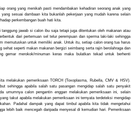
tiap orang yang menikah pasti mendambakan kehadiran seorang anak yang
ak yang sesuai dambaan kita bukanlah pekerjaan yang mudah karena selain
rhadap perkembangan buah hati kita.
tanggung jawab si calon ibu saja tetapi juga ditentukan oleh makanan atau
terbentuk dari pertemuan sel telur perempuan dan sperma laki-laki sehingga
 memutuskan untuk memiliki anak. Untuk itu, setiap calon orang tua harus
sehat seperti makan makanan bergizi seimbang serta rajin berolahraga dan
yang gemar merokok/minuman keras maka bulatkan tekad untuk berhenti
kita melakukan pemeriksaan TORCH (Toxoplasma, Rubella, CMV & HSV).
sebut sehingga apabila salah satu pasangan mengidap salah satu penyakit
pada umumnya calon pengantin
enggan
melakukan pemeriksaan ini, selain
yang takut apabila melakukan pemeriksaan ini ternyata terdeteksi mengidap
kahan. Padahal dampak yang dapat timbul apabila kita tidak mengetahui
gga lebih baik mencegah daripada menyesal di kemudian hari. Pemeriksaan